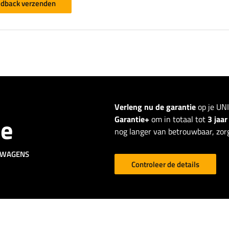
dback verzenden
Verleng nu de garantie
op je UN
ie
Garantie+
om in totaal tot
3 jaa
nog langer van betrouwbaar, zorg
GWAGENS
Controleer de details