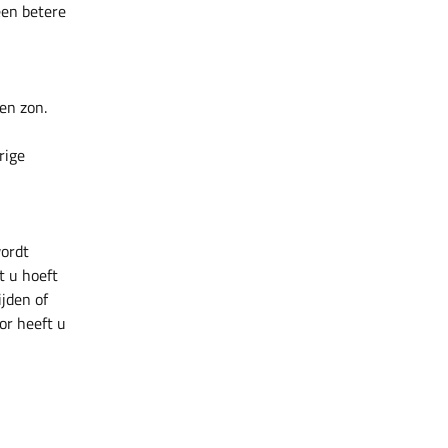
een betere
en zon.
rige
wordt
t u hoeft
ijden of
or heeft u