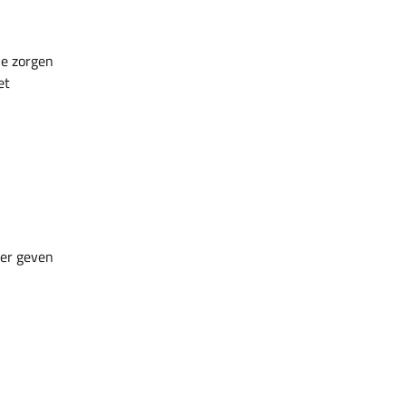
je zorgen
et
ler geven