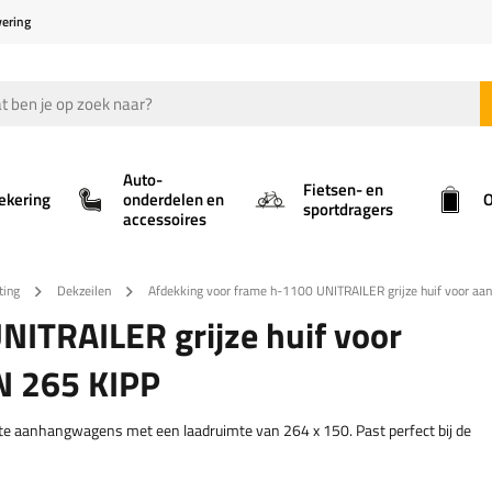
vering
Auto-
Fietsen- en
ekering
onderdelen en
O
sportdragers
accessoires
ting
Dekzeilen
Afdekking voor frame h-1100 UNITRAILER grijze huif voor
NITRAILER grijze huif voor
 265 KIPP
hte aanhangwagens met een laadruimte van 264 x 150. Past perfect bij de