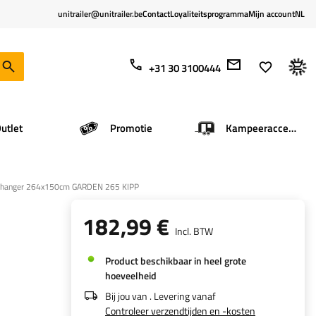
unitrailer@unitrailer.be
Contact
Loyaliteitsprogramma
Mijn account
NL
+31 30 3100444
utlet
Promotie
Kampeeraccessoires
 aanhanger 264x150cm GARDEN 265 KIPP
182,99 €
Incl. BTW
Product beschikbaar in heel grote
hoeveelheid
Bij jou van
. Levering vanaf
Controleer verzendtijden en -kosten