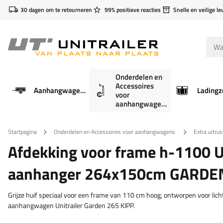
30 dagen om te retourneren
99% positieve reacties
Snelle en veilige le
Onderdelen en
Accessoires
Aanhangwagens
Ladingz
voor
aanhangwagens
Startpagina
Onderdelen en Accessoires voor aanhangwagens
Extra uitrus
Afdekking voor frame h-1100 U
aanhanger 264x150cm GARDEN
Grijze huif speciaal voor een frame van 110 cm hoog, ontworpen voor lic
aanhangwagen Unitrailer Garden 265 KIPP.