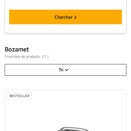
Chercher
Bozamet
( nombre de produits:
21
)
Tri
BESTSELLER
Hauteur du tourniquet:
25 mm
Largeur:
21 mm