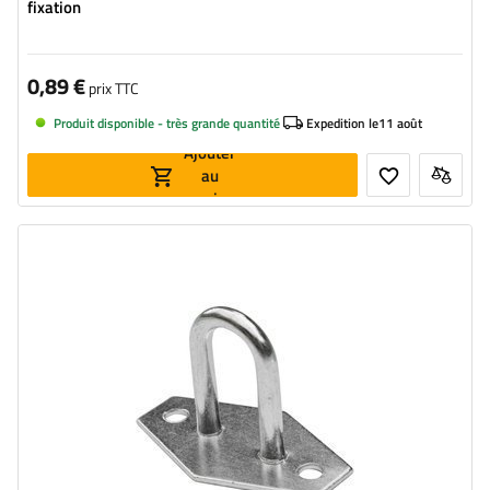
fixation
0,89 €
prix TTC
Produit disponible - très grande quantité
Expedition le
11 août
Ajouter
au
panier
Hauteur du tourniquet:
30 mm
Largeur:
14 mm
Diamètre du trou de fixation:
40 mm