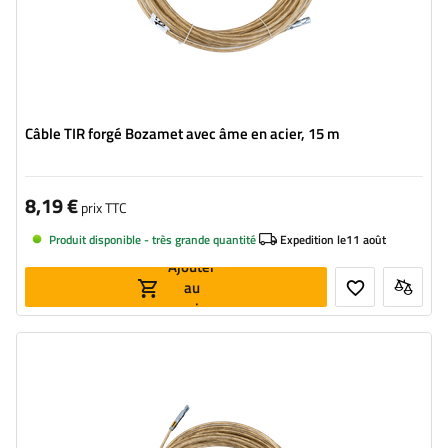
Câble TIR forgé Bozamet avec âme en acier, 15 m
8,19 €
prix TTC
Produit disponible - très grande quantité
Expedition le
11 août
Ajouter
au
panier
Longueur:
16 m
Ame:
Acier