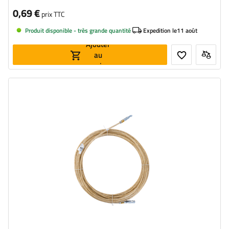
0,69 €
prix TTC
Produit disponible - très grande quantité
Expedition le
11 août
Ajouter
au
panier
Longueur:
13,5 m
Ame:
Acier