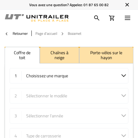
Vous avez une question? Appelez:
01 87 65 00 82
Retourner
Page d'accueil
Bozamet
Coffre de
Chaînes à
Porte-vélos sur le
toit
neige
hayon
1
Choisissez une marque
2
Sélectionner le modèle
3
Sélectionner l'année
4
Type de carrosserie