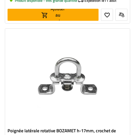
Produit disponible - très grande quantité
Expedition le
11 août
Ajouter
au
panier
Hauteur du tourniquet:
17 mm
Largeur:
17 mm
Diamètre du trou de fixation:
51 mm
Poignée latérale rotative BOZAMET h-17mm, crochet de