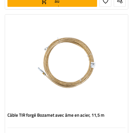
au
panier
Longueur:
11,5 m
Ame:
Acier
Câble TIR forgé Bozamet avec âme en acier, 11,5 m