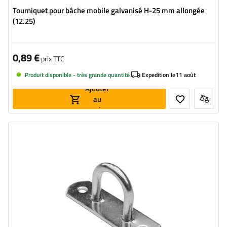
Tourniquet pour bâche mobile galvanisé H-25 mm allongée
(12.25)
0,89 €
prix TTC
Produit disponible - très grande quantité
Expedition le
11 août
Ajouter
au
panier
Hauteur du tourniquet:
25 mm
Largeur:
20 mm
Diamètre du trou de fixation:
51 mm