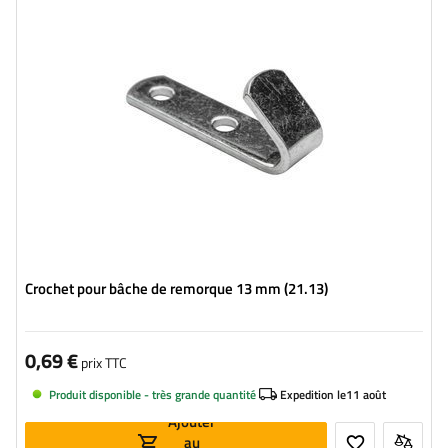
Épaisseur:
2 mm
Largeur:
13 mm
Diamètre du trou de fixation:
5 mm
Crochet pour bâche de remorque 13 mm (21.13)
0,69 €
prix TTC
Produit disponible - très grande quantité
Expedition le
11 août
Ajouter
au