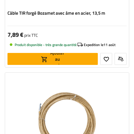
Câble TIR forgé Bozamet avec âme en acier, 13,5 m
7,89 €
prix TTC
Produit disponible - très grande quantité
Expedition le
11 août
Ajouter
au
panier
Longueur:
15 m
Ame:
Acier