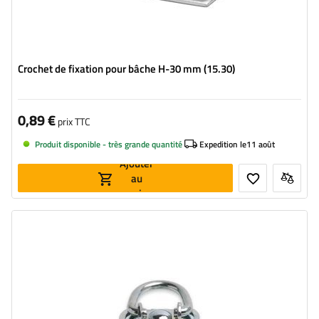
Crochet de fixation pour bâche H-30 mm (15.30)
0,89 €
prix TTC
Produit disponible - très grande quantité
Expedition le
11 août
Ajouter
au
panier
Hauteur du tourniquet:
19 mm
Largeur:
17 mm
Diamètre du trou de fixation:
51 mm