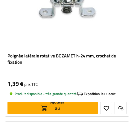
Poignée latérale rotative BOZAMET h-24 mm, crochet de
fixation
1,39 €
prix TTC
Produit disponible - très grande quantité
Expedition le
11 août
Ajouter
au
panier
Longueur:
23 m