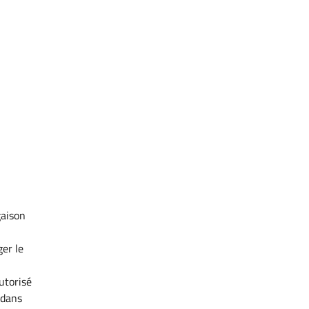
gaison
ger le
utorisé
 dans