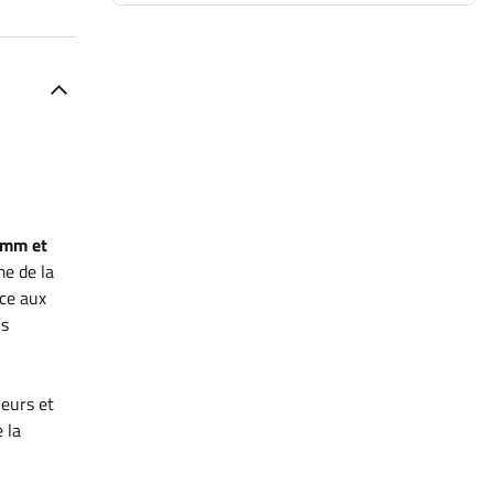
 mm et
me de la
nce aux
ns
neurs et
 la