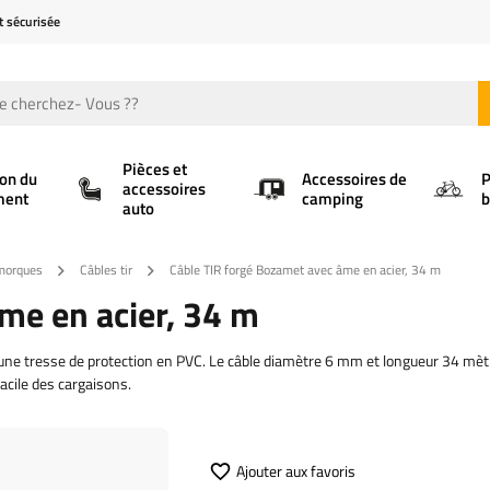
t sécurisée
Pièces et
ion du
Accessoires de
P
accessoires
ment
camping
b
auto
emorques
Câbles tir
Câble TIR forgé Bozamet avec âme en acier, 34 m
me en acier, 34 m
d'une tresse de protection en PVC. Le câble diamètre 6 mm et longueur 34 mèt
acile des cargaisons.
Ajouter aux favoris