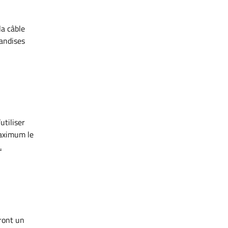
la câble
handises
utiliser
maximum le
.
eront un