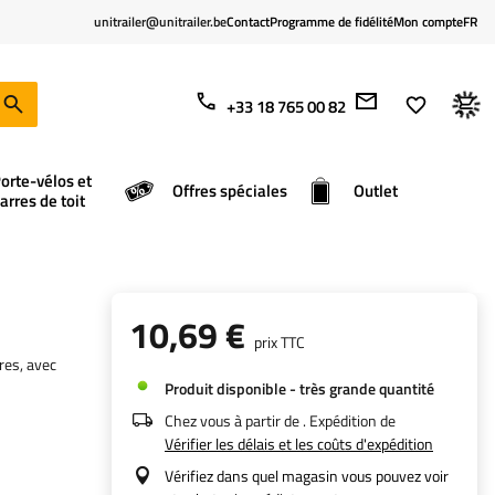
unitrailer@unitrailer.be
Contact
Programme de fidélité
Mon compte
FR
+33 18 765 00 82
orte-vélos et
Offres spéciales
Outlet
arres de toit
10,69 €
prix TTC
res, avec
Produit disponible - très grande quantité
Chez vous à partir de
. Expédition de
Vérifier les délais et les coûts d'expédition
Vérifiez dans quel magasin vous pouvez voir