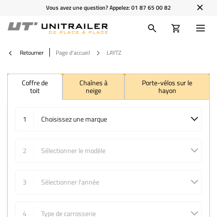
Vous avez une question? Appelez:
01 87 65 00 82
Retourner
Page d'accueil
LAYTZ
Coffre de
Chaînes à
Porte-vélos sur le
toit
neige
hayon
1
Choisissez une marque
2
Sélectionner le modèle
3
Sélectionner l'année
4
Type de carrosserie