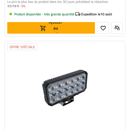
Le prix le plus bas du produit dans les 30 jours précédant la réduction:
33,19 €
-9%
Produit disponible - très grande quantité
Expedition le
10 août
Ajouter
au
panier
OFFRE SPÉCIALE
Flux lumineux:
5800 lm
Nombre de LED:
66
Couleur de lumière:
lumière blanche neutre
Température de couleur de la lumière:
5700 K