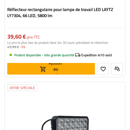
Réflecteur rectangulaire pour lampe de travail LED LAYTZ
LY7304, 66 LED, 5800 lm
39,60 €
prix TTC
Le prix le plus bas du produit dans les 30 jours précédant la réduction:
43,99 €
-9%
Produit disponible - très grande quantité
Expedition le
10 août
Ajouter
au
panier
OFFRE SPÉCIALE
Flux lumineux:
7000 lm
Nombre de LED:
72
Couleur de lumière:
lumière blanche neutre
Température de couleur de la lumière:
5700 K