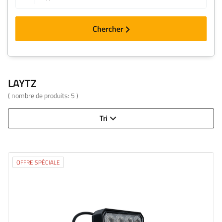
Chercher
LAYTZ
( nombre de produits:
5
)
Tri
OFFRE SPÉCIALE
Flux lumineux:
3200 lm
Nombre de LED:
32
Couleur de lumière:
lumière blanche neutre
Température de couleur de la lumière:
5700 K