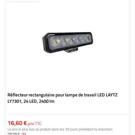
Flux lumineux:
2400 lm
Nombre de LED:
24
Couleur de lumière:
lumière blanche neutre
Température de couleur de la lumière:
5700 K
Réflecteur rectangulaire pour lampe de travail LED LAYTZ
LY7301, 24 LED, 2400 lm
16,60 €
prix TTC
Le prix le plus bas du produit dans les 30 jours précédant la réduction:
18,39 €
-9%