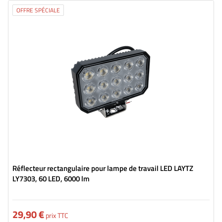
OFFRE SPÉCIALE
Flux lumineux:
6000 lm
Nombre de LED:
60
Couleur de lumière:
lumière blanche neutre
Température de couleur de la lumière:
5700 K
Réflecteur rectangulaire pour lampe de travail LED LAYTZ
LY7303, 60 LED, 6000 lm
29,90 €
prix TTC