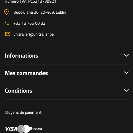
Numéro TVA: PL5213739921
Budowlana 30
, 20-469
, Lublin
+33 18 765 00 82
unitrailer@unitrailer.be
Informations
Mes commandes
Conditions
Moyens de paiement: