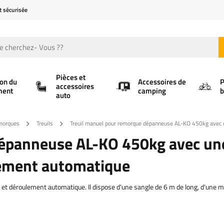
t sécurisée
Pièces et
ion du
Accessoires de
P
accessoires
ment
camping
b
auto
emorques
Treuils
Treuil manuel pour remorque dépanneuse AL-KO 450kg avec u
dépanneuse AL-KO 450kg avec un
ulement automatique
on et déroulement automatique. Il dispose d'une sangle de 6 m de long, d'une m