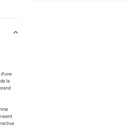
 d'une
de la
mprend
omme
raient
rective