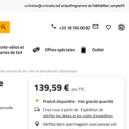
unitrailer@unitrailer.be
Contact
Programme de fidélité
Mon compte
FR
+33 18 765 00 82
orte-vélos et
Offres spéciales
Outlet
arres de toit
ne courroie de 6m, frein et déroulement automatique
e
139,59 €
prix TTC
Produit disponible - très grande quantité
anivelle
Chez vous à partir de
. Expédition de
Vérifier les délais et les coûts d'expédition
Vérifiez dans quel magasin vous pouvez voir