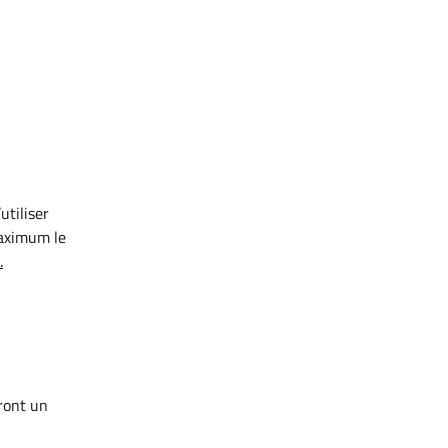
utiliser
maximum le
.
eront un