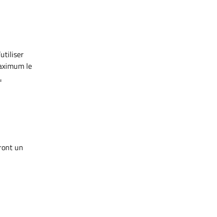
utiliser
maximum le
.
eront un