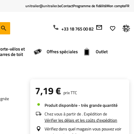
unitrailer@unitrailer.be
Contact
Programme de fidélité
Mon compte
FR
+33 18 765 00 82
orte-vélos et
Offres spéciales
Outlet
arres de toit
7,19 €
prix TTC
oignée
Produit disponible - très grande quantité
Chez vous à partir de
. Expédition de
Vérifier les délais et les coûts d'expédition
Vérifiez dans quel magasin vous pouvez voir