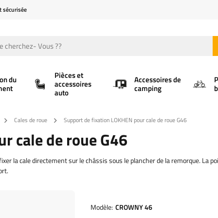
t sécurisée
Pièces et
ion du
Accessoires de
P
accessoires
ment
camping
b
auto
Cales de roue
Support de fixation LOKHEN pour cale de roue G46
ur cale de roue G46
ixer la cale directement sur le châssis sous le plancher de la remorque. La p
rt.
Modèle
CROWNY 46