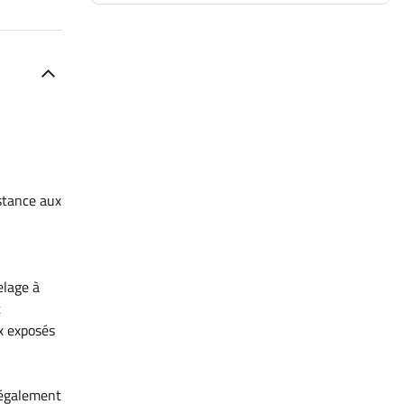
istance aux
elage à
t
x exposés
e également