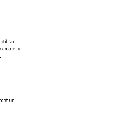
utiliser
maximum le
.
eront un