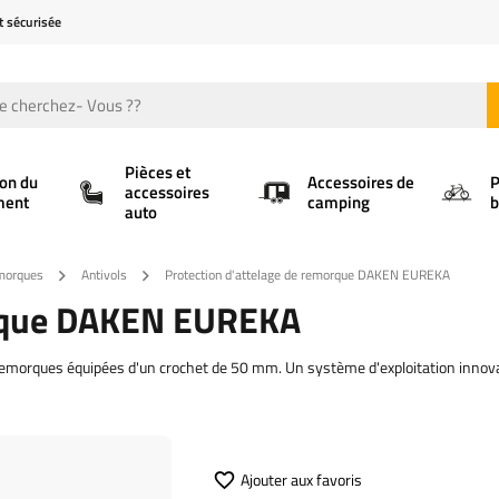
t sécurisée
Pièces et
ion du
Accessoires de
P
accessoires
ment
camping
b
auto
emorques
Antivols
Protection d'attelage de remorque DAKEN EUREKA
orque DAKEN EUREKA
e remorques équipées d'un crochet de 50 mm. Un système d'exploitation innov
Ajouter aux favoris