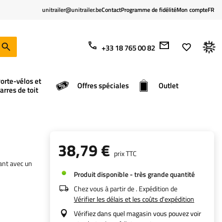
unitrailer@unitrailer.be
Contact
Programme de fidélité
Mon compte
FR
+33 18 765 00 82
orte-vélos et
Offres spéciales
Outlet
arres de toit
38,79 €
prix TTC
ant avec un
Produit disponible - très grande quantité
Chez vous à partir de
. Expédition de
Vérifier les délais et les coûts d'expédition
Vérifiez dans quel magasin vous pouvez voir