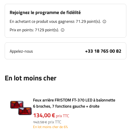
Rejoignez le programme de fidélité
En achetant ce produit vous gagnerez:
71.29 point(s).
Prix en points:
7129
point(s).
+33 18 765 00 82
Appelez-nous
En lot moins cher
Feux arrière FRISTOM FT-370 LED à baïonnette
6 broches, 7 fonctions gauche + droite
134,00 €
prix TTC
prix TTC
142,58 €
En lot moins cher de 6%