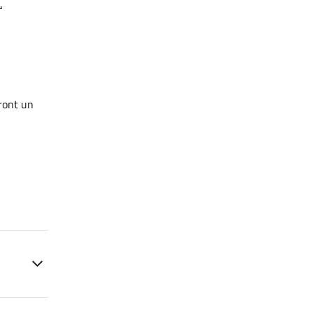
.
eront un