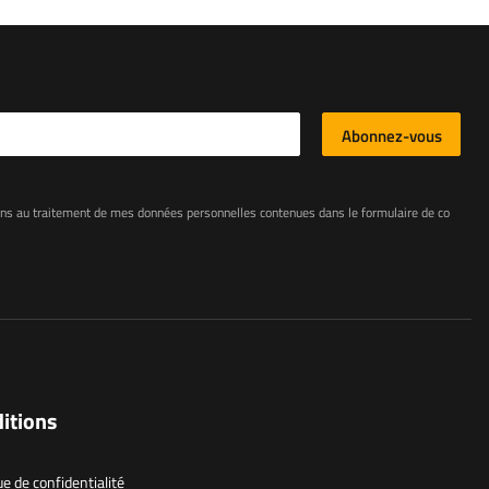
l
Abonnez-vous
e mes données personnelles contenues dans le formulaire de contact conformément au règlement du Parlement européen et du Conseil (UE)
itions
ue de confidentialité