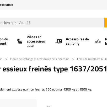
t sécurisée
Pièces et
ion du
Accessoires de
P
accessoires
ment
camping
b
auto
on
Pièces de rechange et accessoires de suspension
Écrou de roulement AL-K
 essieux freinés type 1637/205
galement aux essieux non freinés 750 optima, 1300 kg et 1500 kg.