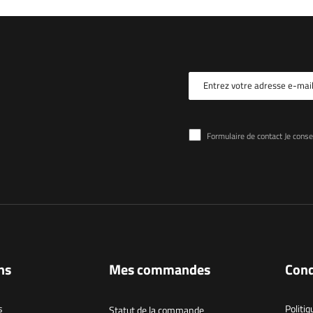
Entrez votre adresse e-mai
Formulaire de contact Je consens au traitement d
ns
Mes commandes
Cond
s
Politiq
Statut de la commande