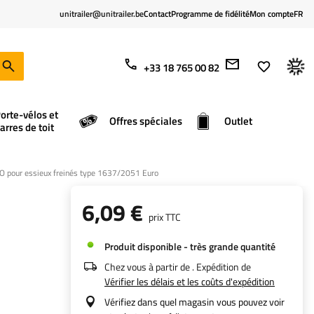
unitrailer@unitrailer.be
Contact
Programme de fidélité
Mon compte
FR
+33 18 765 00 82
orte-vélos et
Offres spéciales
Outlet
arres de toit
O pour essieux freinés type 1637/2051 Euro
1
6,09 €
prix TTC
Produit disponible - très grande quantité
Chez vous à partir de
. Expédition de
Vérifier les délais et les coûts d'expédition
Vérifiez dans quel magasin vous pouvez voir