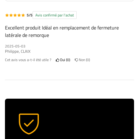
5/5
Avis confirmé par l'achat
Excellent produit Idéal en remplacement de fermeture
latérale de remorque
2025-05-03
Philippe, CLAIX
Cet avis vous a-t-il été utile ?
Oui
0
Non
0