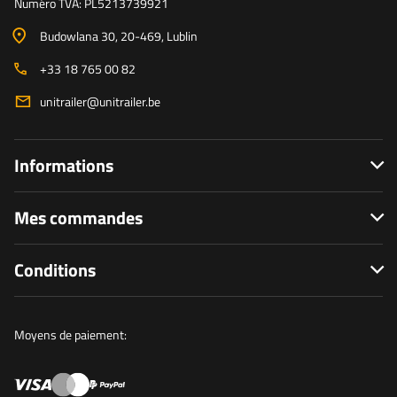
Numéro TVA: PL5213739921
Budowlana 30
, 20-469
, Lublin
+33 18 765 00 82
unitrailer@unitrailer.be
Informations
Mes commandes
Conditions
Moyens de paiement: