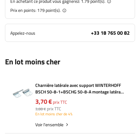
En achetant ce produit vous gagnerez:
1.79 point(s).
Prix en points:
179
point(s).
+33 18 765 00 82
Appelez-nous
En lot moins cher
Charnière latérale avec support WINTERHOFF
BSCH 50-8-1+BSCHG 50-8-A montage latéral
de remorque complet
3,70 €
prix TTC
prix TTC
3,88 €
En lot moins cher de 4%
Voir l'ensemble