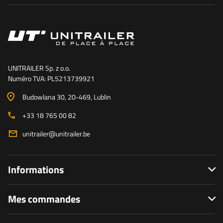
UNITRAILER Sp. z o.o.
Numéro TVA: PL5213739921
Budowlana 30
, 20-469
, Lublin
+33 18 765 00 82
unitrailer@unitrailer.be
Informations
Mes commandes