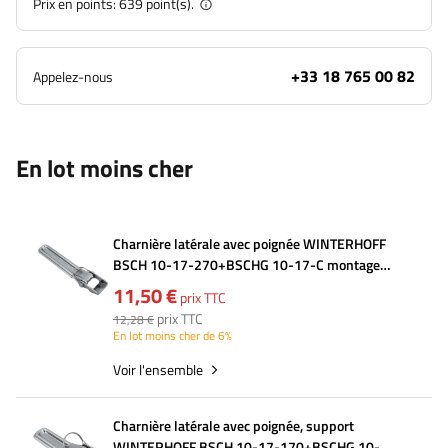
Prix en points:
639
point(s).
+33 18 765 00 82
Appelez-nous
En lot moins cher
Charnière latérale avec poignée WINTERHOFF
BSCH 10-17-270+BSCHG 10-17-C montage
latéral remorque complet
11,50 €
prix TTC
prix TTC
12,28 €
En lot moins cher de 6%
Voir l'ensemble
Charnière latérale avec poignée, support
WINTERHOFF BSCH 10-17-170+BSCHG 10-