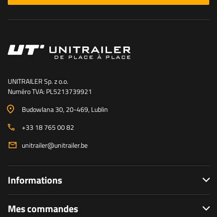
UNITRAILER Sp. z o.o.
Numéro TVA: PL5213739921
Budowlana 30
, 20-469
, Lublin
+33 18 765 00 82
unitrailer@unitrailer.be
Informations
Mes commandes