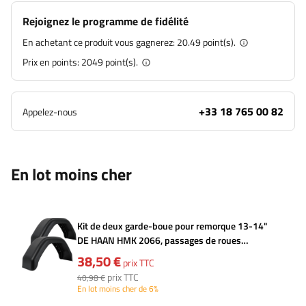
Rejoignez le programme de fidélité
En achetant ce produit vous gagnerez:
20.49 point(s).
Prix en points:
2049
point(s).
+33 18 765 00 82
Appelez-nous
En lot moins cher
Kit de deux garde-boue pour remorque 13-14"
DE HAAN HMK 2066, passages de roues
660/200mm
38,50 €
prix TTC
prix TTC
40,98 €
En lot moins cher de 6%