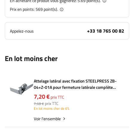
En achetant ce produit vous gagnerez:
5.69 point(s).
Prix en points:
569
point(s).
+33 18 765 00 82
Appelez-nous
En lot moins cher
Attelage latéral avec fixation STEELPRESS ZB-
04+Z-01A pour fermeture latérale complète
remorque
7,20 €
prix TTC
prix TTC
7,68 €
En lot moins cher de 6%
Voir l'ensemble