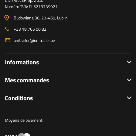
UNITRAILER Sp. z o.o.
Numéro TVA: PL5213739921
Budowlana 30
, 20-469
, Lublin
+33 18 765 00 82
unitrailer@unitrailer.be
Informations
Mes commandes
Conditions
Moyens de paiement: