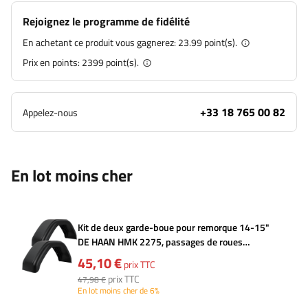
Rejoignez le programme de fidélité
En achetant ce produit vous gagnerez:
23.99 point(s).
Prix en points:
2399
point(s).
+33 18 765 00 82
Appelez-nous
En lot moins cher
Kit de deux garde-boue pour remorque 14-15"
DE HAAN HMK 2275, passages de roues
750/220mm
45,10 €
prix TTC
prix TTC
47,98 €
En lot moins cher de 6%