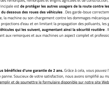
 des remorques, remorques et engins agricoles et de construction,
rincipale est
de protéger les autres usagers de la route contre le
t du dessous des roues des véhicules
. Des garde-boue correcte
me, la machine ou son chargement contre les dommages mécaniqu
s projections d'eau et en limitant la propagation des polluants, les 
éhicules qui les suivent, augmentant ainsi la sécurité routière
. I
nt aux remorques et aux machines un aspect complet et professio
s bénéficiez d'une garantie de 2 ans.
Grâce à cela, vous pouvez l’
 panne. Soucieux de votre satisfaction, nous avons simplifié au 
emplir et de soumettre le formulaire disponible sur notre site Web