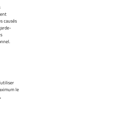
s
ment
es causés
garde-
ls
nnel.
utiliser
maximum le
.