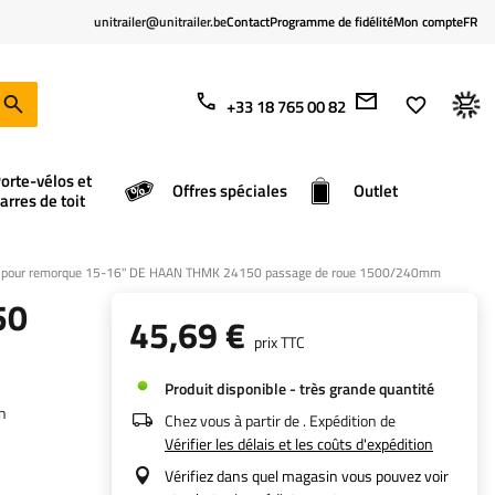
unitrailer@unitrailer.be
Contact
Programme de fidélité
Mon compte
FR
+33 18 765 00 82
orte-vélos et
Offres spéciales
Outlet
arres de toit
é pour remorque 15-16" DE HAAN THMK 24150 passage de roue 1500/240mm
50
45,69 €
prix TTC
Produit disponible - très grande quantité
n
Chez vous à partir de
. Expédition de
Vérifier les délais et les coûts d'expédition
Vérifiez dans quel magasin vous pouvez voir