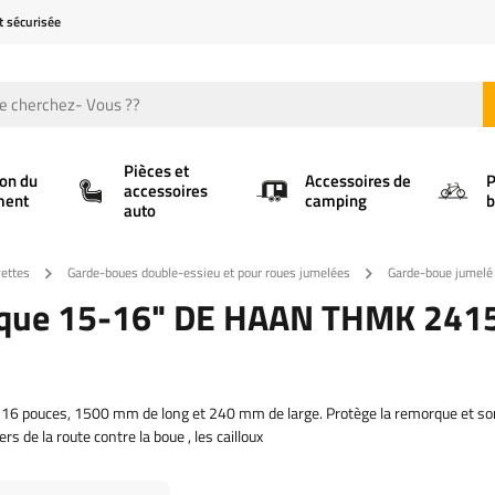
t sécurisée
Pièces et
ion du
Accessoires de
P
accessoires
ment
camping
b
auto
ettes
Garde-boues double-essieu et pour roues jumelées
Garde-boue jumel
rque 15-16" DE HAAN THMK 241
6 pouces, 1500 mm de long et 240 mm de large. Protège la remorque et so
de la route contre la boue , les cailloux