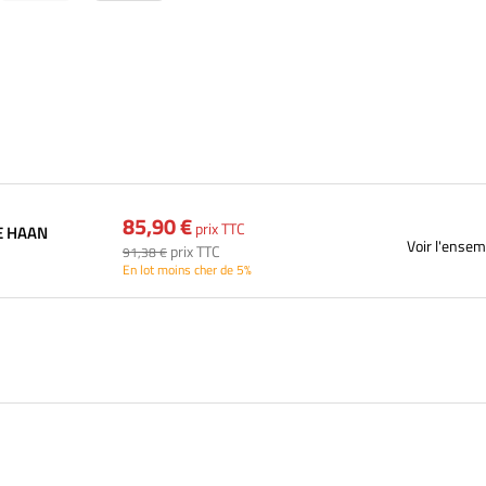
85,90 €
prix TTC
DE HAAN
Voir l'ensem
prix TTC
91,38 €
En lot moins cher de 5%