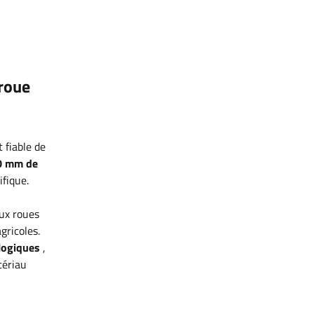
roue
 fiable
de
80 mm de
ifique.
eux roues
gricoles.
logiques
,
tériau