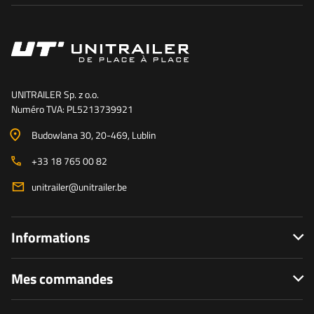
UNITRAILER Sp. z o.o.
Numéro TVA: PL5213739921
Budowlana 30
, 20-469
, Lublin
+33 18 765 00 82
unitrailer@unitrailer.be
Informations
Mes commandes