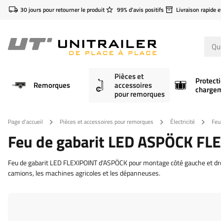
30 jours pour retourner le produit
99% d'avis positifs
Livraison rapide e
Pièces et
Protect
Remorques
accessoires
charge
pour remorques
Page d'accueil
Pièces et accessoires pour remorques
Électricité
Feu
Feu de gabarit LED ASPÖCK FLE
Feu de gabarit LED FLEXIPOINT d'ASPÖCK pour montage côté gauche et droit. 
camions, les machines agricoles et les dépanneuses.