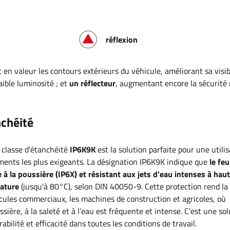
réflexion
 en valeur les contours extérieurs du véhicule, améliorant sa visibi
aible luminosité
; et
un réflecteur
, augmentant encore la sécurité 
nchéité
classe d'étanchéité
IP6K9K
est la solution parfaite pour une utili
ents les plus exigeants. La désignation IP6K9K indique que
le feu
à la poussière (IP6X) et résistant aux jets d'eau intenses à hau
rature
(jusqu'à 80°C), selon DIN 40050-9. Cette protection rend la
icules commerciaux, les machines de construction et agricoles, où
ussière, à la saleté et à l’eau est fréquente et intense. C'est une so
rabilité et efficacité dans toutes les conditions de travail
.