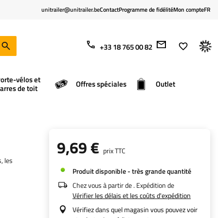
unitrailer@unitrailer.be
Contact
Programme de fidélité
Mon compte
FR
+33 18 765 00 82
orte-vélos et
Offres spéciales
Outlet
arres de toit
9,69 €
prix TTC
, les
Produit disponible - très grande quantité
Chez vous à partir de
. Expédition de
Vérifier les délais et les coûts d'expédition
Vérifiez dans quel magasin vous pouvez voir