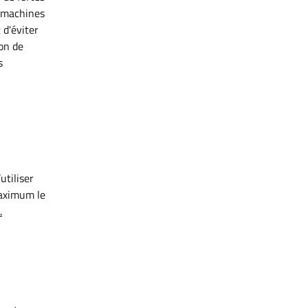
e machines
 d'éviter
ion de
s
utiliser
maximum le
.