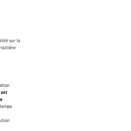
lité sur la
routière
.
sation
 est
te
 lampe
lution