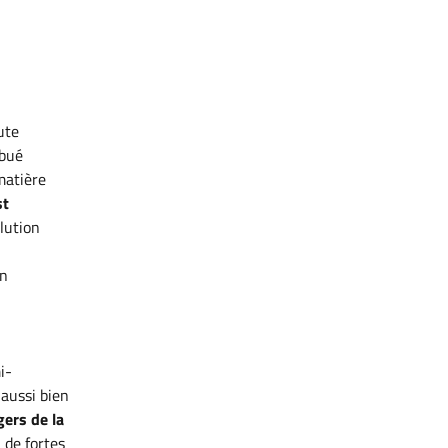
ute
ibué
matière
st
olution
un
i-
aussi bien
ers de la
u de fortes