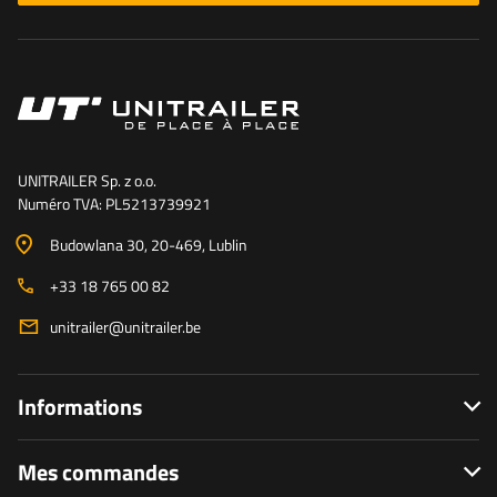
UNITRAILER Sp. z o.o.
Numéro TVA: PL5213739921
Budowlana 30
, 20-469
, Lublin
+33 18 765 00 82
unitrailer@unitrailer.be
Informations
Mes commandes