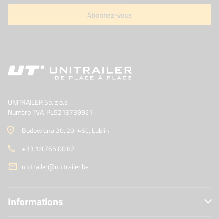
Abonnez-vous
UNITRAILER Sp. z o.o.
Numéro TVA: PL5213739921
Budowlana 30
, 20-469
, Lublin
+33 18 765 00 82
unitrailer@unitrailer.be
Informations