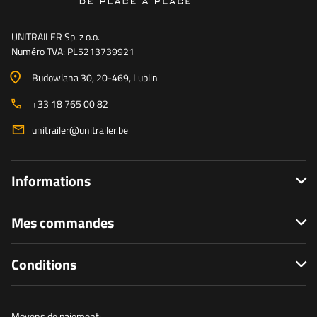
UNITRAILER Sp. z o.o.
Numéro TVA: PL5213739921
Budowlana 30
, 20-469
, Lublin
+33 18 765 00 82
unitrailer@unitrailer.be
Informations
Mes commandes
Conditions
Moyens de paiement: